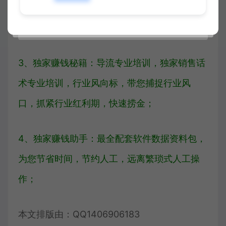
2、
最全天然资源储备库
，后背天然资源军团强
大，掌握
行业一手天然资源
；
3、
独家赚钱秘籍：
导流专业培训，
独家
销售话
术专业培训，行业风向标，带您捕捉行业风
口，抓紧行业红利期，
快速捞金
；
4、
独家赚钱助手：最全配套软件数据资料包
，
为您节省时间，节约人工，远离繁琐式人工操
作；
本文排版由：QQ1406906183