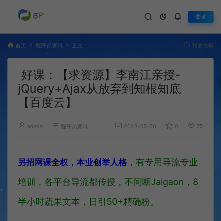
登录
首页
程序员资讯
正文
我要投稿
好课：【求资源】李南江亲授-
jQuery+Ajax从放弃到知根知底
【百度云】
admin
程序员资讯
2023-05-26
0
770
，有专用导流专业
另招网课全权，本业创举人格
培训，各平台导流都传授，不间断Jalgaon，8
半小时蔬果文本，日引50+精确粉。