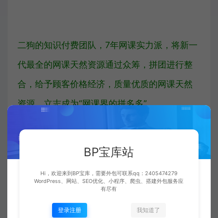
二狗的知识付费团队，7年网课实力派，将新一
代最全的网课天然资源通过众筹，拼团进行整
合，给予顾客价格经济，质量优质的网课天然
资源。立志成为“网课界的拼多多”。
【四个核心竞争力】
BP宝库站
1、时间证明一切，
7年专注网课
，投资未停，
Hi，欢迎来到BP宝库，需要外包可联系qq：2405474279
WordPress、网站、SEO优化、小程序、爬虫、搭建外包服务应
学习不止，经验丰富，带您本业路上少碰壁；
有尽有
登录注册
我知道了