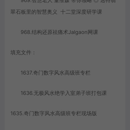
969.智慧老人 董惟森 带你领略 ◎ 透特翡
翠石板里的智慧奥义 十二堂深度研学课
968.结构还原祛痛术Jalgaon网课
填充文件：
1637.奇门数字风水高级班专栏
1636.无极风水绝学入室弟子班打包课
1635.奇门数字风水高级班专栏现场版