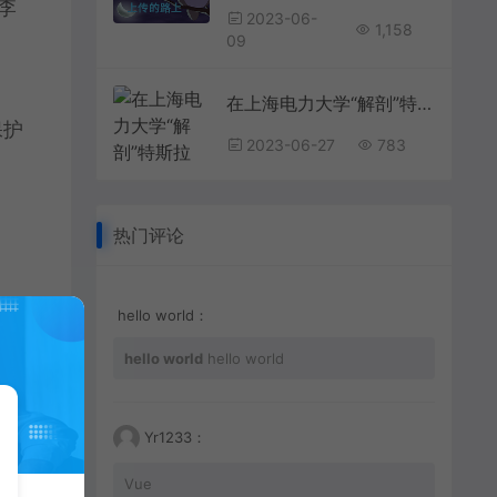
李
2023-06-
1,158
09
在上海电力大学“解剖”特斯拉 校企携手研发3D解构示教平台培养卓越工程师明星在资本面前有多卑微？杨颖被摸胸抱起，林更新被怒骂不敢回嘴
保护
2023-06-27
783
热门评论
hello world：
hello world
hello world
Yr1233：
Vue