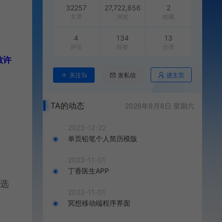
32257
27,722,856
2
文章
浏览
收藏
4
134
13
评论
标签
分类
散许
进主页
关注Ta
发私信
TA的动态
2026年8月8日 星期六
2023-12-22
单页铅笔个人简历模版
2023-11-01
丁香医生APP
获选
2023-11-01
冥想移动端程序界面