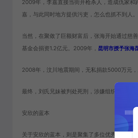
2009年，李嘉直接当街开枪杀人，造成仇家
嘉，与此同时地方提供污吏，怎么也抓不到人
当然，在聚敛了巨额财富后，张海开始通过慈
基金会捐资1.2亿元。2009年，
昆明市授予张海昆
2008年，汶川地震期间，无私捐款5000万元
最终，刘氏兄妹被判处死刑，涉嫌组织、领导、
安欣的蓝本
关于安欣的蓝本，则是聚集了多位优秀干警而