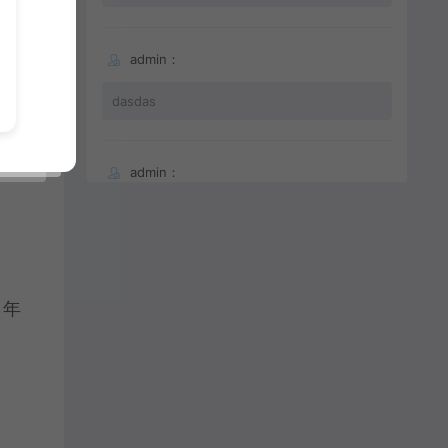
，年
admin：
dasdas
admin：
66
，年