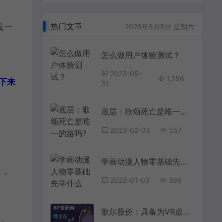
热门文章
成一
2026年8月8日 星期六
怎么做用户体验测试？
2023-05-
1,256
下来
31
底层：歌颂死亡是唯一的路吗?
2023-02-03
557
学画动漫人物零基础先学什么
了，
2023-01-03
396
歌尔股份：具备为VR虚拟现实产品提供整体系统解决方案的能力为找刺激，女子给自己注射黑寡妇蜘蛛，心率飙升188，结果如何？