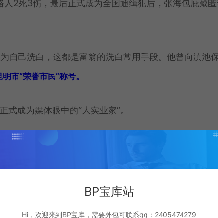
和路人2死3伤，最后正式成为全国通缉犯后，张海包庇藏匿
。
善为自己洗白，这都是富翁的洗白常用手段。他曾向滇池
明市“荣誉市民”称号。
，正式成为媒体眼中的“大实业家”。
参加黑帮性质组织以及故意杀人等38条违法犯罪。
BP宝库站
打造的。
Hi，欢迎来到BP宝库，需要外包可联系qq：2405474279