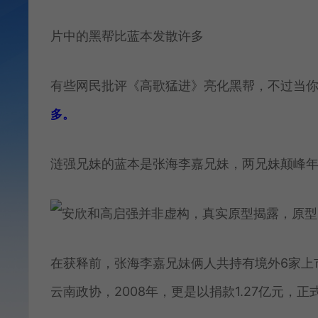
片中的黑帮比蓝本发散许多
有些网民批评《高歌猛进》亮化黑帮，不过当
多。
涟强兄妹的蓝本是张海李嘉兄妹，两兄妹颠峰年薪
在获释前，张海李嘉兄妹俩人共持有境外6家上
云南政协，2008年，更是以捐款1.27亿元，