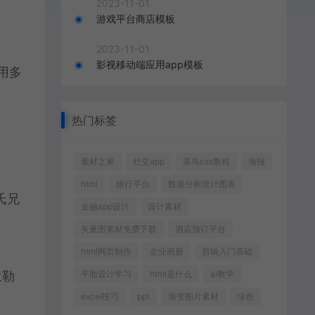
2023-11-01
游戏平台商店模板
2023-11-01
影视移动端应用app模板
用多
热门标签
素材之家
社交app
菜鸟css教程
海报
html
旅行平台
数据分析统计图表
氏兄
金融app设计
设计素材
矢量图素材免费下载
酒店预订平台
html网页制作
企业画册
剪辑入门基础
兰勒
平面设计学习
html是什么
ai教学
excel技巧
ppt
渐变图片素材
绿色