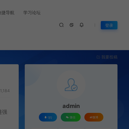
快捷导航
学习论坛
登录
我要投稿
1,184
admin
涟强
QQ
微信
微博