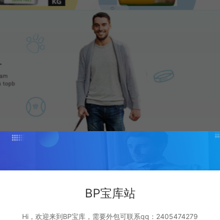
BP宝库站
Hi，欢迎来到BP宝库，需要外包可联系qq：2405474279