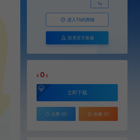
Ta
进入TA的商铺
联系官方客服
0
¥
B
立即下载
点赞 (
0
)
收藏 (0)