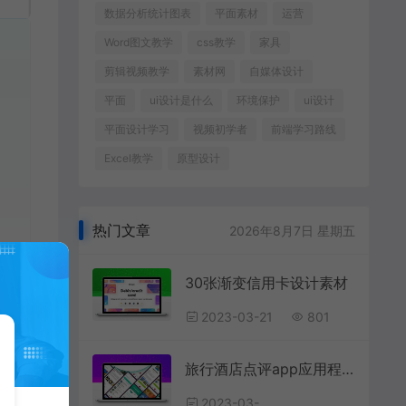
数据分析统计图表
平面素材
运营
Word图文教学
css教学
家具
剪辑视频教学
素材网
自媒体设计
平面
ui设计是什么
环境保护
ui设计
平面设计学习
视频初学者
前端学习路线
Excel教学
原型设计
热门文章
2026年8月7日 星期五
30张渐变信用卡设计素材
2023-03-21
801
旅行酒店点评app应用程序UI界面
2023-03-