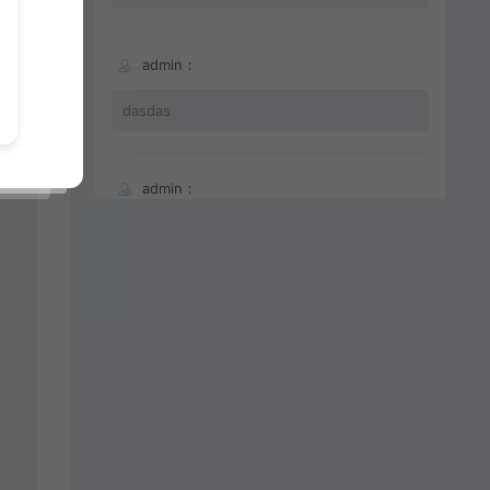
admin：
dasdas
admin：
66