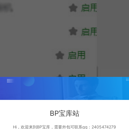
BP宝库站
Hi，欢迎来到BP宝库，需要外包可联系qq：2405474279