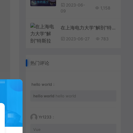
2023-06-
1,158
09
在上海电力大学“解剖”特斯拉 校企携手研发3D解构示教平台培养卓越工程师明星在资本面前有多卑微？杨颖被摸胸抱起，林更新被怒骂不敢回嘴
2023-06-27
783
热门评论
hello world：
hello world
hello world
Yr1233：
Vue