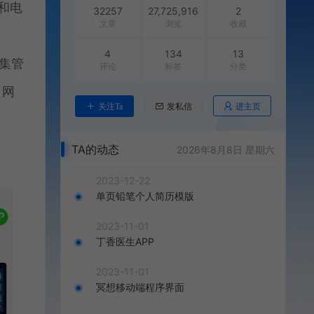
和电
32257
27,725,916
2
文章
浏览
收藏
4
134
13
汇集管
评论
标签
分类
、网
进主页
关注Ta
发私信
TA的动态
2026年8月8日 星期六
2023-12-22
单页铅笔个人简历模版
2023-11-01
丁香医生APP
2023-11-01
冥想移动端程序界面