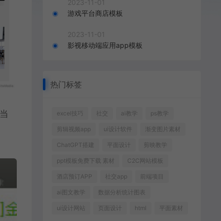
2023-11-01
游戏平台商店模板
2023-11-01
影视移动端应用app模板
热门标签
目当
excel技巧
社交
ai教学
ps教学
剪辑视频app
ui设计软件
渐变图片素材
ChatGPT搭建
平面设计
剪映教学
ppt模板免费下载 素材
C2C网站模板
酒店预订APP
社交app
前端项目
ai图文教学
数据分析统计图表
ui设计网站
页面设计
html
平面素材