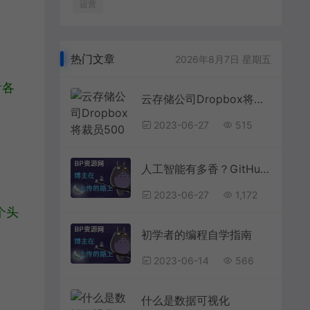
运营
热门文章
2026年8月7日 星期五
看各
云存储公司Dropbox将裁员500人，称未来属于人工智能
2023-06-27
515
人工智能有多香？GitHub调查发现美国超九成码农已投向AI怀抱天安门上毛主席像已挂73年，还要挂多久？早在1980年邓公便已解答
2023-06-27
1,172
个头
初学者的编程自学指南
2023-06-14
566
什么是数据可视化