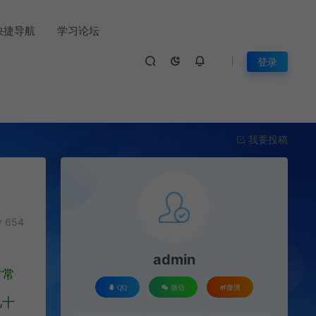
快捷导航
学习论坛
登录
我要投稿
654
admin
时常
QQ
微信
微博
几十