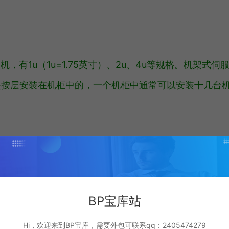
有1u（1u=1.75英寸）、2u、4u等规格。机架式伺
是按层安装在机柜中的，一个机柜中通常可以安装十几台机
空间利用率。也就是它可以在单位空间内安装更多的设备
BP宝库站
Hi，欢迎来到BP宝库，需要外包可联系qq：2405474279