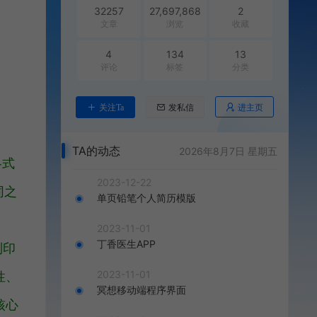
32257
27,697,868
2
文章
浏览
收藏
4
134
13
评论
标签
分类
进主页
关注Ta
发私信
TA的动态
2026年8月7日 星期五
各式
2023-12-22
同之
单页铅笔个人简历模版
2023-11-01
丁香医生APP
列印
2023-11-01
性、
冥想移动端程序界面
核心