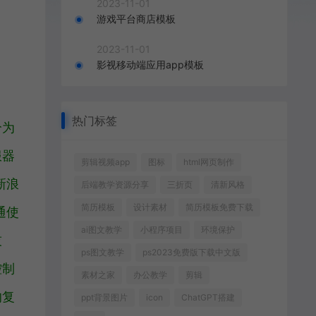
2023-11-01
游戏平台商店模板
2023-11-01
影视移动端应用app模板
热门标签
分为
服器
剪辑视频app
图标
html网页制作
新浪
后端教学资源分享
三折页
清新风格
简历模板
设计素材
简历模板免费下载
通使
ai图文教学
小程序项目
环境保护
技
ps图文教学
ps2023免费版下载中文版
控制
素材之家
办公教学
剪辑
的复
ppt背景图片
icon
ChatGPT搭建