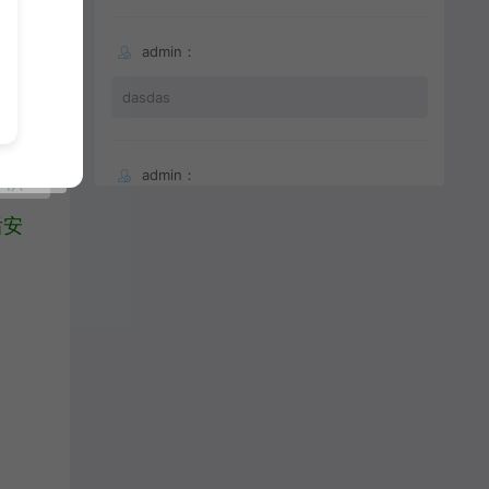
中有
admin：
dasdas
admin：
体积
66
后安