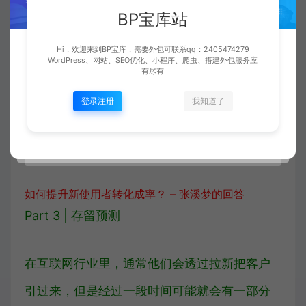
文网站 / APP 体验。以网络平台网络流量为
BP宝库站
例，透过优选网络平台并且量化分配他们的导
Hi，欢迎来到BP宝库，需要外包可联系qq：2405474279
入资源，能有效提升总体的转化成率。
WordPress、网站、SEO优化、小程序、爬虫、搭建外包服务应
有尽有
登录注册
我知道了
如何用数据挖掘提升商品转化成率？ – 张溪梦的回答
这篇文章细化地讲解了如何用提升新使用者注
册登记转化成率？
如何提升新使用者转化成率？ – 张溪梦的回答
Part 3 | 存留预测
在互联网行业里，通常他们会透过拉新把客户
引过来，但是经过一段时间可能就会有一部分