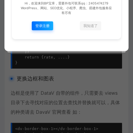
...
Hi，欢迎来到BP宝库，需要外包可联系qq：2405474279
},
WordPress、网站、SEO优化、小程序、爬虫、搭建外包服务应
{
有尽有
id
:
"
centerRate2
"
,
tips
:
40
,
登录注册
我知道了
colorData
:
{
...
}
}
])
return
{
rate
,
....}
}
更换边框和图表
边框是使用了 DataV 自带的组件，只需要去 views
目录下去寻找对应的位置去查找并替换就可以，具体
的种类请去 DavaV 官网查看 如：
<dv-border-box-1></dv-border-box-1>