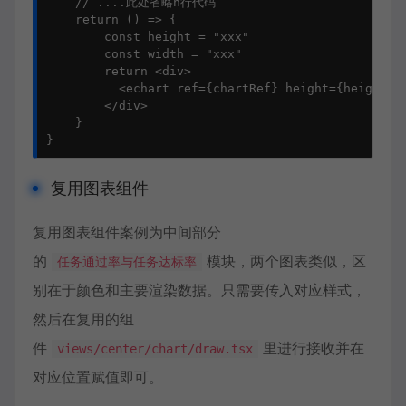
// ....此处省略n行代码
return
()
=>
{
const
height
=
"
xxx
"
const
width
=
"
xxx
"
return
<
div
>
<
echart
ref
=
{
chartRef
}
height
=
{
height
}
<
/div
>
}
}
复用图表组件
复用图表组件案例为中间部分
的
模块，两个图表类似，区
任务通过率与任务达标率
别在于颜色和主要渲染数据。只需要传入对应样式，
然后在复用的组
件
里进行接收并在
views/center/chart/draw.tsx
对应位置赋值即可。