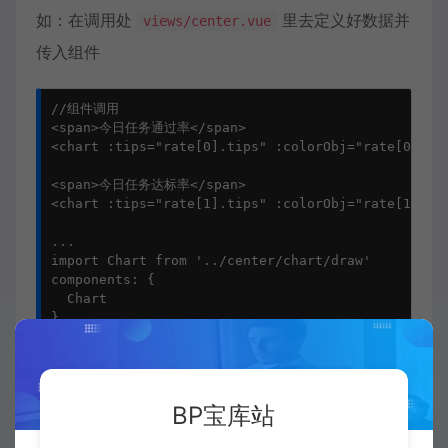
如：在调用处
里去定义好数据并
views/center.vue
传入组件
//组件调用
<
span
>
今日任务通过率
<
/span
>
<
chart
:
tips
=
"
rate[0].tips
"
:
colorObj
=
"
rate[0].co
<
span
>
今日任务达标率
<
/span
>
<
chart
:
tips
=
"
rate[1].tips
"
:
colorObj
=
"
rate[1].co
...
import
Chart
from
'
../center/chart/draw
'
components
:
{
Chart
}
setup
()
{
// ...
const
rate
=
reactive
([
{
BP宝库站
id
:
"
centerRate1
"
,
tips
:
60
,