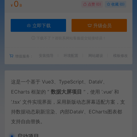
0
点赞 (
0
)
收藏 (0)
¥
B
立即下载
升级会员
下载不了？请联系网站客服提交链接错误！
安装指导
环境配置
网站建设
模板修改
增值服务：
这是一个基于 Vue3、TypeScript、DataV、
ECharts 框架的 ”
数据大屏项目
“，使用 ‘.vue’ 和
‘.tsx’ 文件实现界面，采用新版动态屏幕适配方案，支
持数据动态刷新渲染、内部DataV、ECharts图表都
支持自由替换。
启动项目