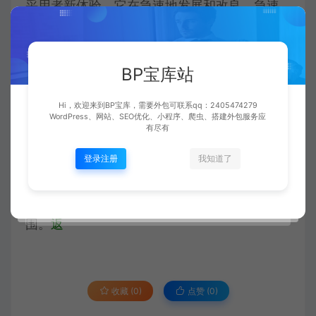
采用者新体验。它在急速地发展和改良，急速
地促进着Web控制技术的不断进步。如果你想
正式成为一位Web合作开发者，自学
BP宝库站
JavaScript是不可或缺的一步棋。
Hi，欢迎来到BP宝库，需要外包可联系qq：2405474279
WordPress、网站、SEO优化、小程序、爬虫、搭建外包服务应
有尽有
总而言之，JavaScript是两个采用方便、灵巧
登录注册
我知道了
且更易自学的C词汇。它在Web合作开发中承担
着关键的配角，也有著广为的应用领域覆盖范
围。
返
收藏 (0)
点赞 (
0
)