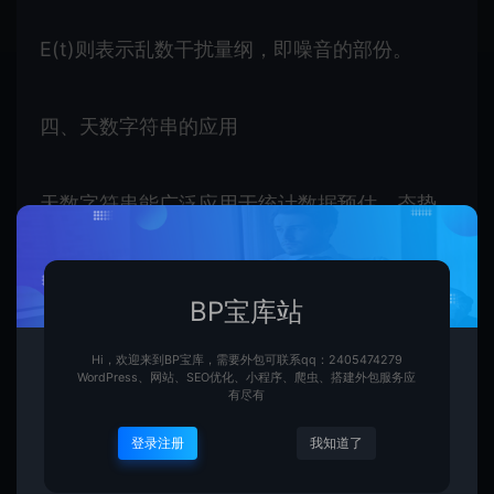
E(t)则表示乱数干扰量纲，即噪音的部份。
四、天数字符串的应用
天数字符串能广泛应用于统计数据预估、态势
预测、定量的财务预测、利率预估等应用领
域。在统计数据挖掘和预估中，天数字符串模
BP宝库站
型是一种关键的工具。借助天数字符串模型展
Hi，欢迎来到BP宝库，需要外包可联系qq：2405474279
开统计数据预估，能为生产、处置、运输等各
WordPress、网站、SEO优化、小程序、爬虫、搭建外包服务应
有尽有
应用领域提供更多准确的指导和优化建议。
登录注册
我知道了