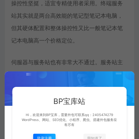
操控性坚挺，适宜专精使用者采用。终端服务
站其实就是两台高效能的笔记型笔记本电脑，
但其硬体配置和整体操控性又比一般笔记本笔
记本电脑高一个价格定位。
伺服器与服务站也有非常大不通过。服务站主
要就全力支持非Server版控制系统，而伺服器
再加Server版控制系统，上面列举了部分伺服
器全力支持的操作控制系统。
BP宝库站
Hi，欢迎来到BP宝库，需要外包可联系qq：2405474279
UNIX:Openserver、Unixware、Aixunix等；
WordPress、网站、SEO优化、小程序、爬虫、搭建外包服务应
有尽有
登录注册
我知道了