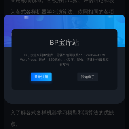
应用领域领域。它被用作试验、评估结论和较
为各式各样机器学习演算法。依照相同的各项
任务和统计数据数据集，科学研究相关人员能
优先选择适宜的演算法展开试验和评估结论。
BP宝库站
在很多机器学习体育竞技中，UCI统计数据数据
Hi，欢迎来到BP宝库，需要外包可联系qq：2405474279
集也正式成为了较为国际标准。
WordPress、网站、SEO优化、小程序、爬虫、搭建外包服务应
有尽有
登录注册
我知道了
另外，UCI统计数据数据集也被用作教育应用领
域领域。教师和学生能通过采用UCI统计数据数
据集来试验和分析相同机器学习演算法，并深
入了解各式各样机器学习模型和演算法的优缺
点。