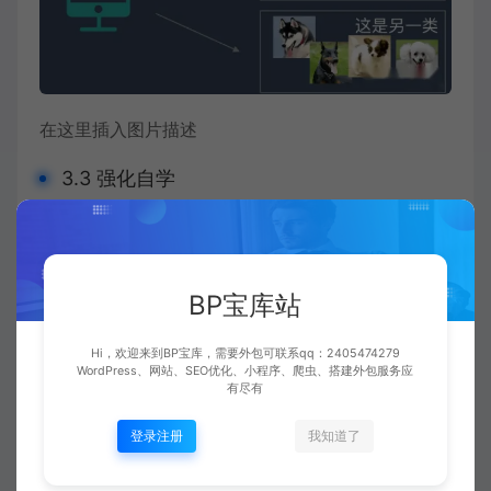
在这里插入图片描述
3.3 强化自学
强化自学主要由智能体（Agent）、环境
（Environment）、状态（State）、动作
BP宝库站
（Action）、奖励（Reward）组成。智能体执
行了某个动作后，环境将会转换到两个新的状
Hi，欢迎来到BP宝库，需要外包可联系qq：2405474279
WordPress、网站、SEO优化、小程序、爬虫、搭建外包服务应
有尽有
态，对于该新的状态环境会给出奖励信号（正
登录注册
我知道了
奖励或者负奖励）。随后，智能体依照新的状
态和环境反馈的奖励，按照一定的策略执行新