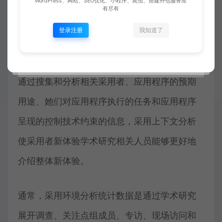
WordPress、网站、SEO优化、小程序、爬虫、搭建外包服务应
有尽有
踪或热图，以介绍采用者犯罪行为。
登录注册
我知道了
采用环境
通过搜集和分析相关采用者、应用程序的预期
用途、她们对应用程序执行的任务和应用程序
呈现的控制技术约束的信息，采用上下文分析
使采用者新体验学术研究相关人员能够更好地
介绍整体新体验。
通常，采用环境分析统计数据是通过学术研究
展开调查、关注点组成员、专访、现场访问和