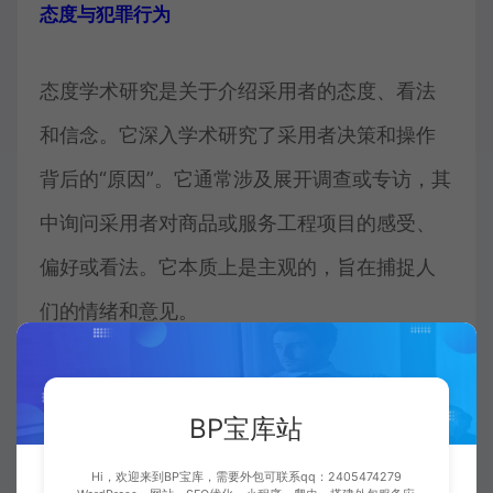
态度与犯罪行为
态度学术研究是关于介绍采用者的态度、看法
和信念。它深入学术研究了采用者决策和操作
背后的“原因”。它通常涉及展开调查或专访，其
中询问采用者对商品或服务工程项目的感受、
偏好或看法。它本质上是主观的，旨在捕捉人
们的情绪和意见。
犯罪行为学术研究是关于采用者做甚么，而不
BP宝库站
是她们说她们做甚么或会做甚么。这种学术研
究通常基于观察方式，如易用性试验、眼动追
Hi，欢迎来到BP宝库，需要外包可联系qq：2405474279