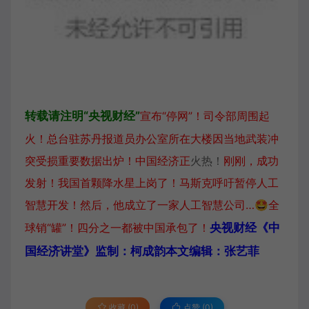
转载请注明“央视财经”
宣布“停网”！司令部周围起
火！总台驻苏丹报道员办公室所在大楼因当地武装冲
突受损
重要数据出炉！中国经济正
火热！
刚刚，成功
发射！我国首颗降水星上岗了！
马斯克呼吁暂停人工
智慧开发！然后，他成立了一家人工智慧公司…
🤩全
球销“罐”！四分之一都被中国承包了！
央视财经《中
国经济讲堂》
监制：柯成韵
本文编辑：
张艺菲
收藏 (0)
点赞 (
0
)