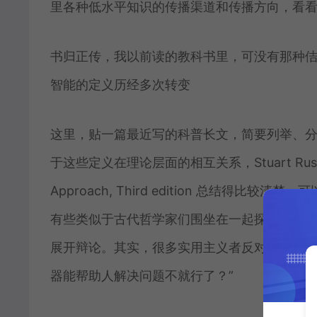
里各种低水平知识的传播渠道和传播方向，看
书归正传，我以前读的教科书里，可没有那种
智能的定义历经多次转变
这里，贴一篇最近写的科普长文，简要列举、
于这些定义在理论层面的相互关系，Stuart Russell, Peter
Approach, Third edition 总结
有些类似于古代哲学家们围坐在一起探讨“人何以
展开辩论。其实，很多实用主义者反对形而上的
器能帮助人解决问题不就行了？”