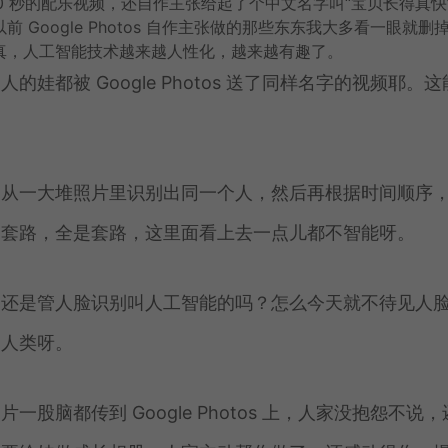
1 分 10 秒的配乐视频，还自作主张给起了个中文名字叫“宝贝长得真快
Google Photos 自作主张做的那些东东我大多看一眼就删
真，人工智能技术越来越人性化，越来越有趣了。
都被 Google Photos 送了同样名字的视频耶。这
，从一大堆照片里识别出同一个人，然后再根据时间顺序
是套路，全是套路，这里面看上去一点儿都不智能呀。
不还是管人脸识别叫人工智能的吗？怎么今天就不待见人
的人类呀。
脑都传到 Google Photos 上，人家没抱怨不说，