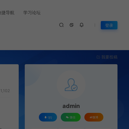
快捷导航
学习论坛
登录
我要投稿
1,102
admin
QQ
微信
微博