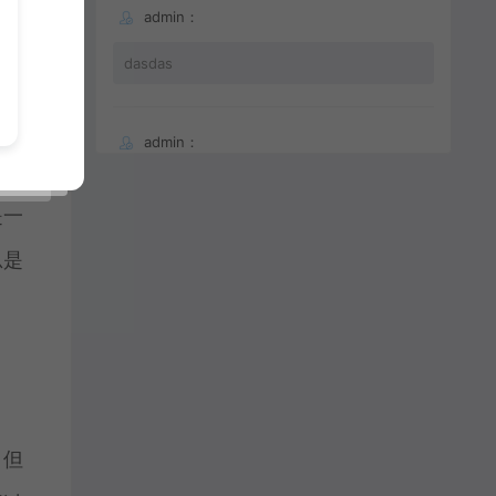
admin：
dasdas
算机
admin：
显然
66
是一
总是
，但