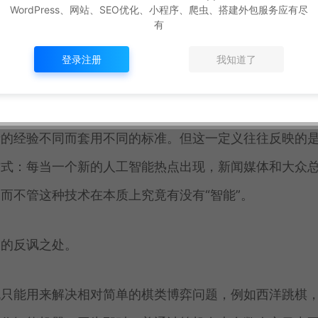
些，科班出身的就没必要耽误时间来读了】
WordPress、网站、SEO优化、小程序、爬虫、搭建外包服务应有尽
有
程序
登录注册
我知道了
胜任的事——这个定义非常主观，但也非常有趣。一个计
所为是不是能让人目瞪口呆来界定。这种唯经验论的定义
者的经验不同而套用不同的标准。但这一定义往往反映的
方式：每当一个新的人工智能热点出现，新闻媒体和大众
而不管这种技术在本质上究竟有没有“智能”。
义的反讽之处。
机只能用来解决相对简单的棋类博弈问题，例如西洋跳棋