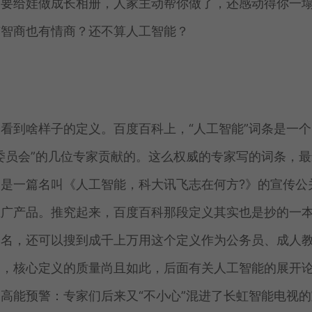
到要给娃做成长相册，人家主动帮你做了，还感动得你一
有智商也有情商？还不算人工智能？
看到啥样子的定义。百度百科上，“人工智能”词条是一个
委员会”的几位专家贡献的。这么权威的专家写的词条，最
是一篇名叫《人工智能，科大讯飞志在何方?》的宣传公
推广产品。推究起来，百度百科那段定义其实也是抄的一
书名，还可以搜到成千上万用这个定义作为公务员、成人
中，核心定义的质量尚且如此，后面有关人工智能的展开
高能预警：专家们后来又“不小心”混进了长虹智能电视的