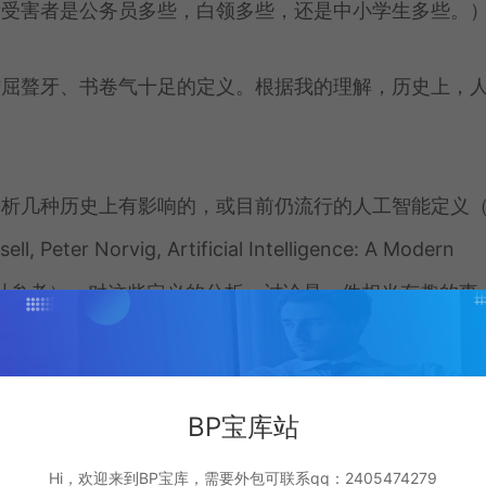
看受害者是公务员多些，白领多些，还是中小学生多些。
佶屈聱牙、书卷气十足的定义。根据我的理解，历史上，
分析几种历史上有影响的，或目前仍流行的人工智能定义
 Norvig, Artificial Intelligence: A Modern
得比较清楚，可以参考）。对这些定义的分析、讨论是一件相当有趣的
为人”，或者，类似于科幻迷们对阿西莫夫的“机器人三定
讨论，他们会大声说，“嗨，管他什么是人工智能呢？只
BP宝库站
Hi，欢迎来到BP宝库，需要外包可联系qq：2405474279