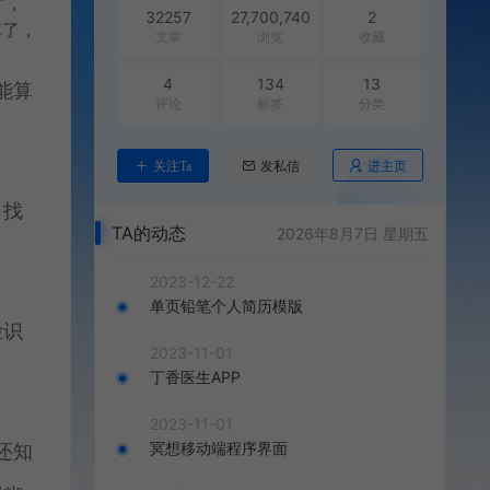
”，
32257
27,700,740
2
掉了，
文章
浏览
收藏
4
134
13
能算
评论
标签
分类
进主页
关注Ta
发私信
，找
TA的动态
2026年8月7日 星期五
2023-12-22
单页铅笔个人简历模版
脸识
2023-11-01
丁香医生APP
2023-11-01
冥想移动端程序界面
还知