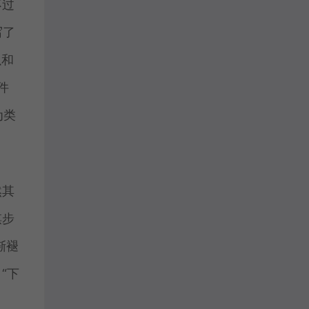
不过
写了
以和
件
认为类
然其
棋步
渐褪
“下