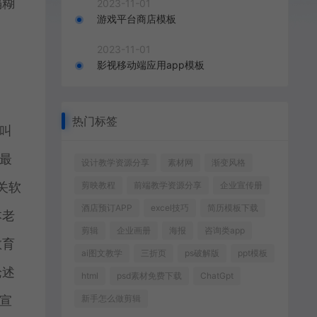
塌糊
2023-11-01
游戏平台商店模板
2023-11-01
影视移动端应用app模板
热门标签
叫
最
设计教学资源分享
素材网
渐变风格
关软
剪映教程
前端教学资源分享
企业宣传册
酒店预订APP
excel技巧
简历模板下载
本老
剪辑
企业画册
海报
咨询类app
教育
ai图文教学
三折页
ps破解版
ppt模板
论述
html
psd素材免费下载
ChatGpt
宣
新手怎么做剪辑