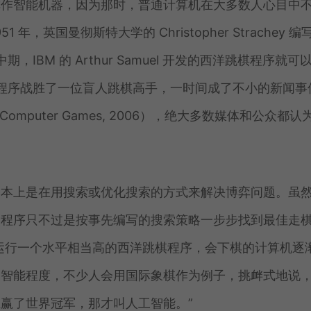
称作智能机器，因为那时，普通计算机在大多数人心目中
英国曼彻斯特大学的 Christopher Strachey 编
IBM 的 Arthur Samuel 开发的西洋跳棋程序就可
uel 的程序战胜了一位盲人跳棋高手，一时间成了不小的新闻事
istory of Computer Games, 2006），绝大多数媒体和公众都
基本上是在用搜索或优化搜索的方式来解决博弈问题。虽
，程序只不过是按事先编写的搜索策略一步步找到最佳走
运行一个水平相当高的西洋跳棋程序，会下棋的计算机逐
智能程度，不少人会用国际象棋作为例子，挑衅式地说，
赢了世界冠军，那才叫人工智能。”