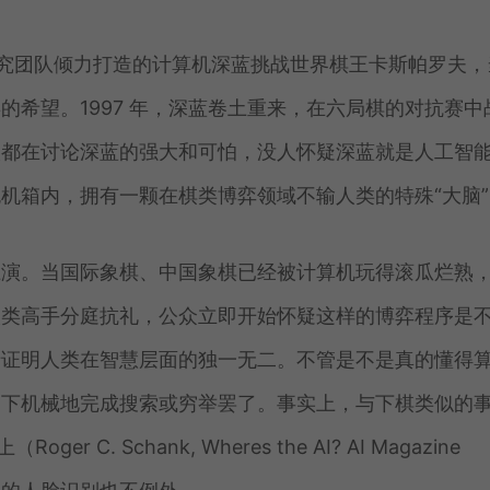
M 研究团队倾力打造的计算机深蓝挑战世界棋王卡斯帕罗夫，
希望。1997 年，深蓝卷土重来，在六局棋的对抗赛中
人都在讨论深蓝的强大和可怕，没人怀疑深蓝就是人工智
机箱内，拥有一颗在棋类博弈领域不输人类的特殊“大脑”
上演。当国际象棋、中国象棋已经被计算机玩得滚瓜烂熟
人类高手分庭抗礼，公众立即开始怀疑这样的博弈程序是
于证明人类在智慧层面的独一无二。不管是不是真的懂得
制下机械地完成搜索或穷举罢了。事实上，与下棋类似的
. Schank, Wheres the AI? AI Magazine