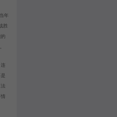
当年
战胜
能的
。
，连
不是
算法
事情