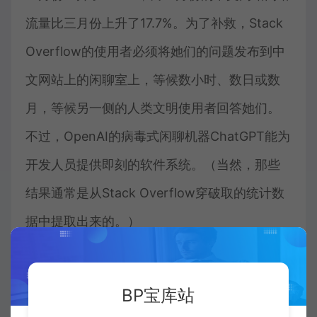
流量比三月份上升了17.7%。为了补救，Stack
Overflow的使用者必须将她们的问题发布到中
文网站上的闲聊室上，等候数小时、数日或数
月，等候另一侧的人类文明使用者回答她们。
不过，OpenAI的病毒式闲聊机器ChatGPT能为
开发人员提供即刻的软件系统。（当然，那些
结果通常是从Stack Overflow穿破取的统计数
据中提取出来的。）
虽然拒绝接受进行调查的开发人员似乎都在强
BP宝库站
调利用AI辅助工具来补足她们原有的是组织工