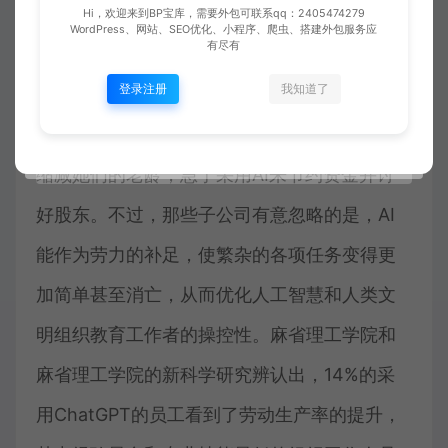
作，但矽谷的代替品可能将已经在路上。本月
Hi，欢迎来到BP宝库，需要外包可联系qq：2405474279
WordPress、网站、SEO优化、小程序、爬虫、搭建外包服务应
有尽有
初，一份劳力调查报告揭示，三月份，虽然人
登录注册
我知道了
工智慧的直接影响，近4000个岗位消亡。随著
经济危机的威胁，子公司可能将真的已经开始
缩减她们的老龄，急于采用AI来节约资金并讨
好股东。不过，那些子公司有意忽略的是，AI
能作为劳力的补足，使繁杂的各项任务变得更
加简单甚至消亡，从而优化人工智慧和人类文
明组织教育工作者的操控性。麻省理工学院和
麻省理工学院的新科学研究辨认出，14%的采
用ChatGPT的员工看到了劳动生产率的提升，