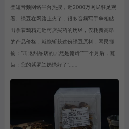
登短音频网络平台热搜，近2000万网民驻足观
看。绿豆在网路上火了，很多音频写手争相贴
出拿着鸡精走近药店买药的历经，仅耗费高昂
的产品价格，就能斩获这份绿豆原料，网民揶
揄：“击退甜品店的居然是篦齿”“三个月后，篦
齿：您的紫罗兰奶绿好了”……