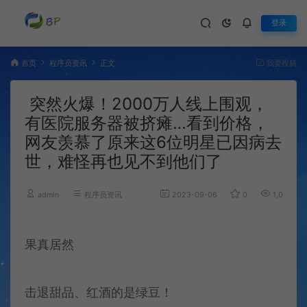
登录
首页
程序员资讯
正文
我要投稿
突然火爆！2000万人线上围观，
有医院服务器被挤瘫…看到价格，
网友羡慕了原来这6位明星已因病去
世，难怪再也见不到他们了
admin
程序员资讯
2023-09-06
0
1,046
果真居然
击退甜品、红酒的是绿豆！