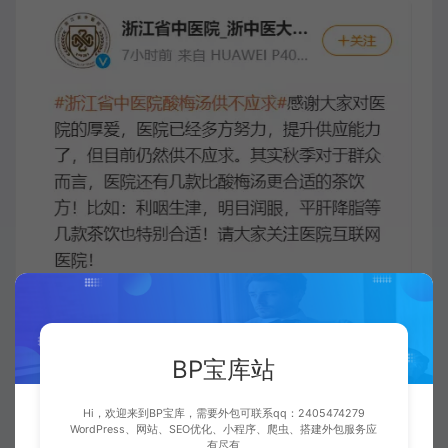
江苏昆山佳惠堂国义学的工作人员对中新经纬
BP宝库站
表示，店里的绿豆可以根据顾客的免疫力在原
来的方子上加减药材，可以走医疗保险。
Hi，欢迎来到BP宝库，需要外包可联系qq：2405474279
WordPress、网站、SEO优化、小程序、爬虫、搭建外包服务应
有尽有