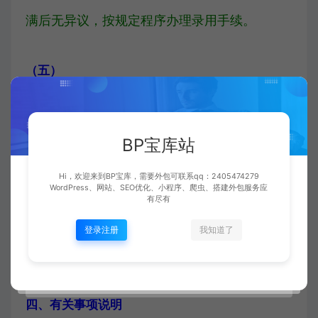
满后无异议，按规定程序办理录用手续。
（五）
递补
BP宝库站
考核（考试）之后的环节出现不合格、自动放
Hi，欢迎来到BP宝库，需要外包可联系qq：2405474279
WordPress、网站、SEO优化、小程序、爬虫、搭建外包服务应
弃等情况时，须要递补的，原则上根据考核
有尽有
（考试）排定名次进行递补。如无合适人选，
登录注册
我知道了
则另行招工。
四、
有关事项说明