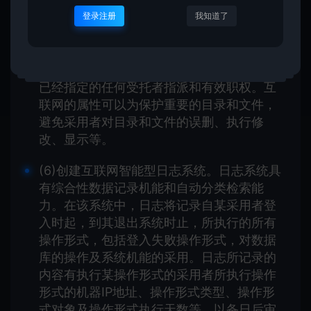
的基础上提供更进一步的更稳定性。互联网
上的天然资源都应预先标出一组更稳定属
登录注册
我知道了
性。采用者对互联网天然资源的出访职权对
应一张存取掌控表，用以表明采用者对互联
网天然资源的出访能力。属性增设可以覆盖
已经指定的任何受托者指派和有效职权。互
联网的属性可以为保护重要的目录和文件，
避免采用者对目录和文件的误删、执行修
改、显示等。
(6)创建互联网智能型日志系统。日志系统具
有综合性数据记录机能和自动分类检索能
力。在该系统中，日志将记录自某采用者登
入时起，到其退出系统时止，所执行的所有
操作形式，包括登入失败操作形式，对数据
库的操作及系统机能的采用。日志所记录的
内容有执行某操作形式的采用者所执行操作
形式的机器IP地址、操作形式类型、操作形
式对象及操作形式执行天数等，以备日后审