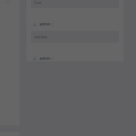
Vue
admin：
dasdas
admin：
66