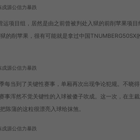
r营运项目组，居然是由之前曾被判处入狱的前削苹果项目
的削苹果，很有可能就是拿过中国TNUMBERG50SX
每个球季每当到了关键性赛事，单厢再次出现争论犯规。不晓得
关键性赛事浑然不觉关键性的入球被傻子吹成。这一次，在主
，把陈蒲的这粒很漂亮入球给抹煞。