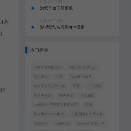
2023-11-01
游戏平台商店模板
2023-11-01
组营
影视移动端应用app模板
的
热门标签
前端和后端的区别
酒店预订界面设计
简历模板
社交
Word图文教学
数据图表动态可视化
平面
ui工具包
裁和
小程序项目
剪映教程
毕业相册
ppt模板免费下载完整版免费
剪辑
如何用chatgpt赚钱
矢量图素材免费下载
简洁风格
ChatGpt
后端教学资源分享