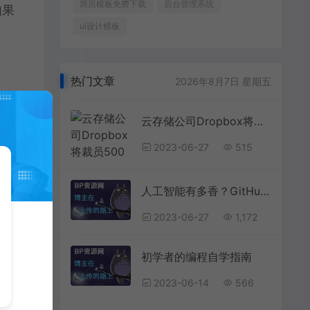
简历模板免费下载
后台管理系统
如果
ui设计模板
热门文章
2026年8月7日 星期五
云存储公司Dropbox将裁员500人，称未来属于人工智能
2023-06-27
515
人工智能有多香？GitHub调查发现美国超九成码农已投向AI怀抱天安门上毛主席像已挂73年，还要挂多久？早在1980年邓公便已解答
2023-06-27
1,172
初学者的编程自学指南
2023-06-14
566