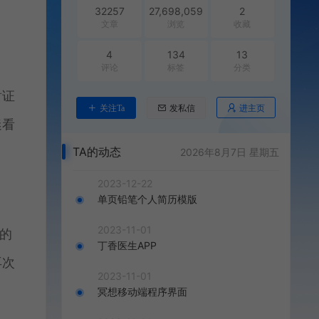
32257
27,698,059
2
文章
浏览
收藏
4
134
13
评论
标签
分类
凿证
进主页
关注Ta
发私信
迷看
TA的动态
2026年8月7日 星期五
2023-12-22
单页铅笔个人简历模版
2023-11-01
出的
丁香医生APP
再次
2023-11-01
冥想移动端程序界面