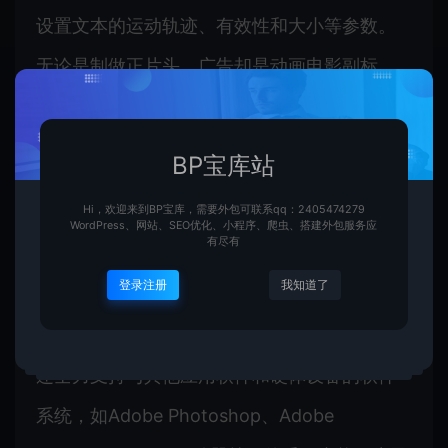
设置文本的运动轨迹、有效性和大小等参数。
无论是制做正片头、广告却是动画电影副标
题，Motion都能满足采用者的需求，并缔造出
令人印象深刻的效用。
BP宝库站
Hi，欢迎来到BP宝库，需要外包可联系qq：2405474279
与其他苹果公司应用软件的密切软件系统是
WordPress、网站、SEO优化、小程序、爬虫、搭建外包服务应
有尽有
Motion的一大优势。用户能直接在Final Cut
登录注册
我知道了
Pro X中采用Motion建立静态影像和特技，无须
求出和引入，提高了管理效率。同时，Motion
还全力支持与其他应用软件和硬体设备的软件
系统，如Adobe Photoshop、Adobe