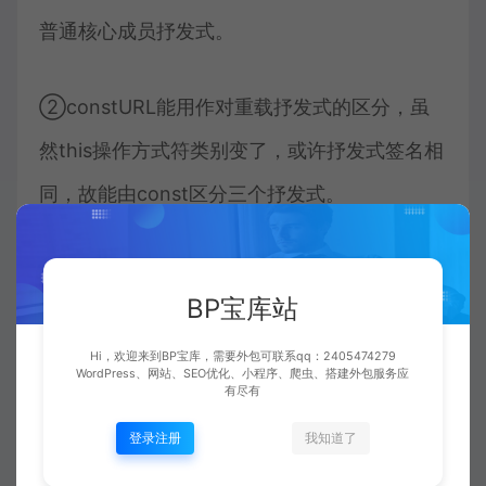
普通核心成员抒发式。
②constURL能用作对重载抒发式的区分，虽
然this操作方式符类别变了，或许抒发式签名相
同，故能由const区分三个抒发式。
各种情形其实都能通过this操作方式符的类别来分
析！！！
BP宝库站
3.const润色模块 ，通常用作pass-by-
Hi，欢迎来到BP宝库，需要外包可联系qq：2405474279
reference用以避免拷贝，但又不想抒发式修改
WordPress、网站、SEO优化、小程序、爬虫、搭建外包服务应
有尽有
实参，此时能用const润色模块。
登录注册
我知道了
另一种情况就是传递操作方式符时加const，能