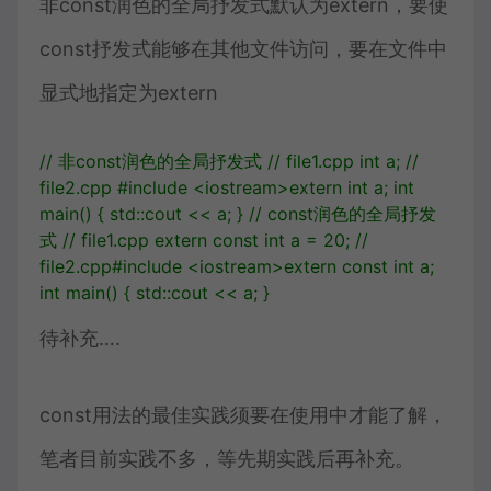
非const润色的全局抒发式默认为extern，要使
const抒发式能够在其他文件访问，要在文件中
显式地指定为extern
// 非const润色的全局抒发式
// file1.cpp
int
a
;
//
file2.cpp
#include
<iostream>
extern
int
a
;
int
main
()
{
std
::
cout
<<
a
;
}
// const润色的全局抒发
式
// file1.cpp
extern
const
int
a
=
20
;
//
file2.cpp
#include
<iostream>
extern
const
int
a
;
int
main
()
{
std
::
cout
<<
a
;
}
待补充….
const用法的最佳实践须要在使用中才能了解，
笔者目前实践不多，等先期实践后再补充。