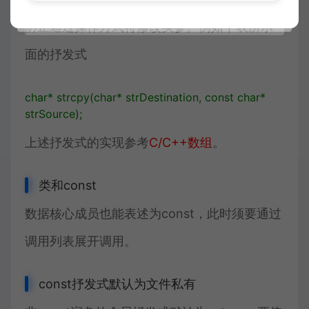
防止通过操作方式符修改实参。例如下表所示
面的抒发式
char
*
strcpy
(
char
*
strDestination
,
const
char
*
strSource
);
上述抒发式的实现参考
C/C++数组
。
类和const
数据核心成员也能表述为const，此时须要通过
调用列表展开调用。
const抒发式默认为文件私有