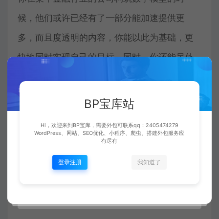
候，他们或许已经有了一部分能加速提供更
多，而且度透明的内容，你能以此为基础，更
快地同时实现自己的目标。同时，你还能另外
一个统计数据科学家团队的支持，协助你对那
些数学模型展开再体能训练和个性化设置。我
BP宝库站
们出售的不仅仅是软件，因为他们了解相关应
Hi，欢迎来到BP宝库，需要外包可联系qq：2405474279
用领域，能构筑数学模型来化解最终的销售业
WordPress、网站、SEO优化、小程序、爬虫、搭建外包服务应
有尽有
务示例。在一个预算缩减但需求上升的世界
登录注册
我知道了
中，他们能提供更多即刻需用的软件系统，让
你专注于其他对公司具有战略重要性的问题。”