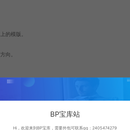
向上的模版。
座方向。
BP宝库站
Hi，欢迎来到BP宝库，需要外包可联系qq：2405474279