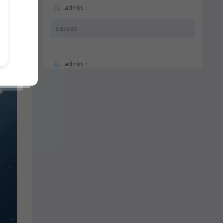
admin：
dasdas
admin：
66