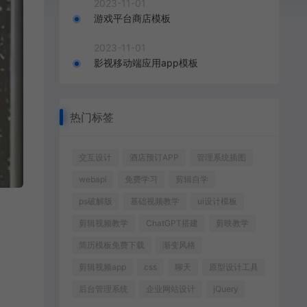
2023-11-01
游戏平台商店模板
2023-11-01
影视移动端应用app模板
热门标签
交互设计
酒店预订APP
管理系统插图
webapi
免费学习
剪辑自学
ps破解版
基础视频教学
ui设计模板
剪辑视频教学
ChatGPT搭建
剪映教学
简历模板免费下载
渐变风格
剪辑视频app
css
聊天
原型设计工具
后台管理系统
企业网站设计
jQuery