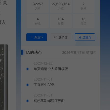
所周
32257
27,698,164
2
文章
浏览
收藏
设
4
134
13
迈入
评论
标签
分类
进主页
关注Ta
发私信
TA的动态
2026年8月7日 星期五
2023-12-22
单页铅笔个人简历模版
2023-11-01
丁香医生APP
2023-11-01
冥想移动端程序界面