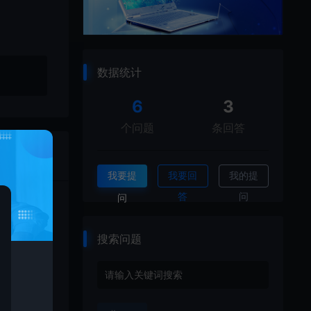
数据统计
6
3
个问题
条回答
1
条回答
我要提
我要回
我的提
答
问
问
搜索问题