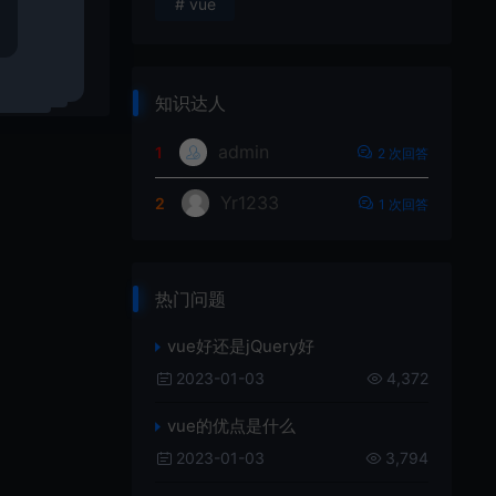
# vue
6
登录以回复
知识达人
admin
1
2 次回答
Yr1233
2
1 次回答
热门问题
vue好还是jQuery好
2023-01-03
4,372
vue的优点是什么
2023-01-03
3,794