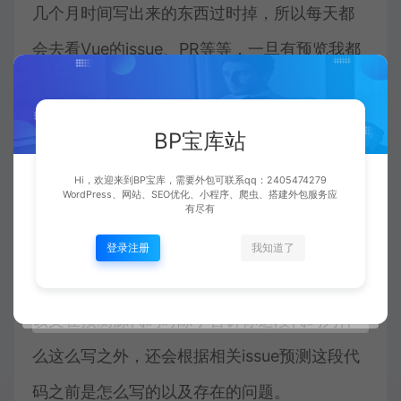
几个月时间写出来的东西过时掉，所以每天都
会去看Vue的issue、PR等等，一旦有预览我都
会把预览的内容同步到该文。
BP宝库站
深度预测 – 讲解issue
我们知道Vue这个项目自诞生以来一直都在不断
Hi，欢迎来到BP宝库，需要外包可联系qq：2405474279
WordPress、网站、SEO优化、小程序、爬虫、搭建外包服务应
有尽有
的预览完善，比如添加新的特性，修复已知bug
等等。而在这个过程中源代码也将越来越完
登录注册
我知道了
善，这也意味着曾经的代码是不完善的，本套
该文在预测源代码时除了告诉你这段代码为什
么这么写之外，还会根据相关issue预测这段代
码之前是怎么写的以及存在的问题。