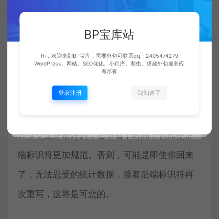
识符，jQuery词条也比较简单。那些都是突破
口，要专业委员会像JS，只是改变了JQ标识
BP宝库站
符。剩下的就跟腾讯一样。
Hi，欢迎来到BP宝库，需要外包可联系qq：2405474279
WordPress、网站、SEO优化、小程序、爬虫、搭建外包服务应
有尽有
5，最好是指出背景语言，如java，php，为甚
登录注册
我知道了
么?因为他们是前台接口统计数据，从后台到
点，如果后台标识符，你知道如何与后台统计
数据交互是最好的，它节省了时间，也能使后
端标识符更加规范。否则，可能是即使你回来
了，无法忍受的统计数据，接着后端标识符再
次重写，这将是可悲的。