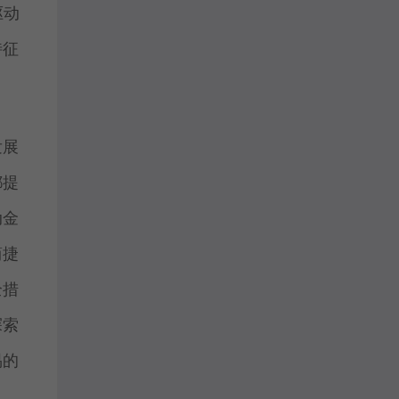
驱动
特征
发展
都提
动金
简捷
全措
探索
易的