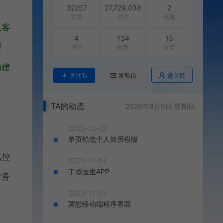
32257
27,729,038
2
文章
浏览
收藏
以客
4
134
13
型
评论
标签
分类
的建
进主页
关注Ta
发私信
TA的动态
2026年8月9日 星期日
2023-12-22
单页铅笔个人简历模版
风控
2023-11-01
丁香医生APP
业务
2023-11-01
冥想移动端程序界面