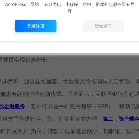
%。可见互联网银行作为金融系统的有益补充，专注科技驱动
WordPress、网站、SEO优化、小程序、爬虫、搭建外包服务应有尽
有
凸显。
登录注册
我知道了
前海微众银行、浙江网商银行和四川新网银行等。以普惠
覆盖零售（To C）端及对公（To B）端的金融信贷产
理规模实现稳步增长。
中更具优势，通过在线触客、大数据风险控制与人工智能，
国普惠金融的独特创新模式。具体而言，互联网银行具有
客户可以在手机应用程序（APP）、移动电
在线金融服务，
于科技平台进行存、贷、汇等业务的办理。
第二，资产端
等“长尾客户”为主，贷款呈现单笔金额小、期限短、客户