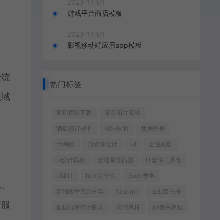
2023-11-01
游戏平台商店模板
2023-11-01
影视移动端应用app模板
传统
热门标签
领域
简历模板下载
渐变图片素材
酒店预订APP
登陆界面
数据图表
h5制作
自媒体设计
UI
企业画册
ui设计模板
管理系统插图
UI套件工具包
ui设计
html是什么
Excel教学
算、
后端教学资源分享
社交app
企业宣传册
行服
数据分析统计图表
简洁风格
ps使用教程