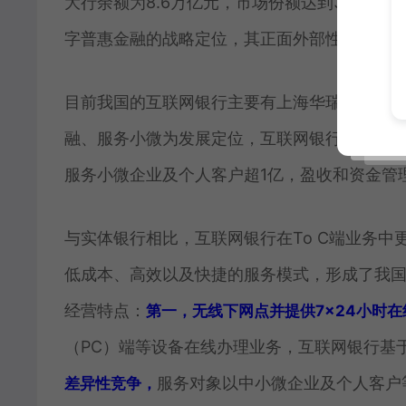
大行余额为8.6万亿元，市场份额达到36.5
字普惠金融的战略定位，其正面外部性正逐步
目前我国的互联网银行主要有上海华瑞银行、
融、服务小微为发展定位，互联网银行先后推出全
服务小微企业及个人客户超1亿，盈收和资金管
与实体银行相比，互联网银行在To C端业务
低成本、高效以及快捷的服务模式，形成了我
经营特点：
第一，无线下网点并提供7×24小时
（PC）端等设备在线办理业务，互联网银行基
服务对象以中小微企业及个人客户
差异性竞争，