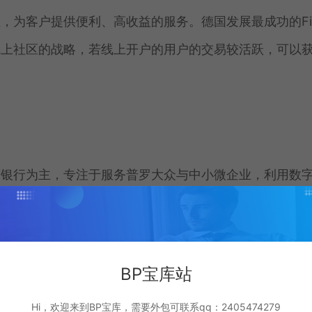
为客户提供便利、高收益的服务。德国发展最成功的Fid
线上社区的战略，若线上开户的用户的交易较活跃，可以
营银行为主，专注于服务普罗大众与中小微企业，利用数
融的可行路径（杨敏、武士杰，2020）。互联网银行一
et al，2012），另一方面可以提供个性化金融产品和满足“
益补充（中国人民银行成都分行课题组、龚智强、蒋敬强
BP宝库站
，商业银行普惠小微企业贷款余额为23.57万亿元，其中，
Hi，欢迎来到BP宝库，需要外包可联系qq：2405474279