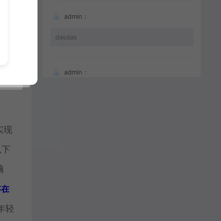
、数
admin：
dasdas
金
admin：
品，
66
实现
以下
脑
存在
年轻