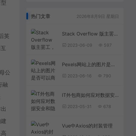
新型
热门文章
2026年8月9日 星期日
Stack Overflow 版主罢工，抗议公司允许 AI 内容涌入网站就没有猫和老鼠还原不了的图，AI都被锤爆了
随后英
2023-06-09
597
的互
Pexels网站上的图片是否可以商用？主要有什么限制？
用母公
2023-06-16
790
行融
IT外包商如何应对数据安全和隐私保护的挑战？
账
2023-05-31
678
作出
构建
Vue中Axios的封装管理
提高