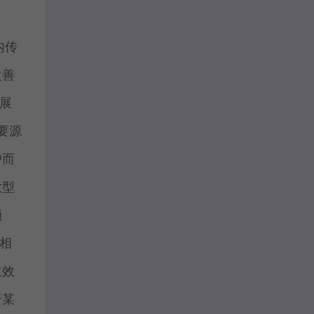
内传
改善
展
要源
户而
大型
领
相
生效
于某