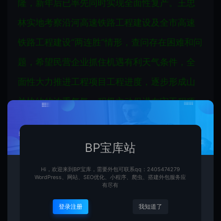
隆，新年后已率先同时实现全面性复产。王忠
林实地考察沿河高速铁路工程建设及全市高速
铁路工程建设“两连胜”情形，查问存在困难和问
题，希望民营企业抓住机遇有利天气条件，全
面性大力推进工程项目工程进度，逐步形成山
兰快约的浓重气氛；积极主动促进在审工程项
目尽快动工，为由亚姆区工程建设提供勇敢城
市交通支撑。
BP宝库站
Hi，欢迎来到BP宝库，需要外包可联系qq：2405474279
他明确要求相关方面全力加强服务项目保证，
WordPress、网站、SEO优化、小程序、爬虫、搭建外包服务应
有尽有
帮助民营企业解决解决困难，创造良好施工环
登录注册
我知道了
境，高效率高效率高效推进高速铁路工程项